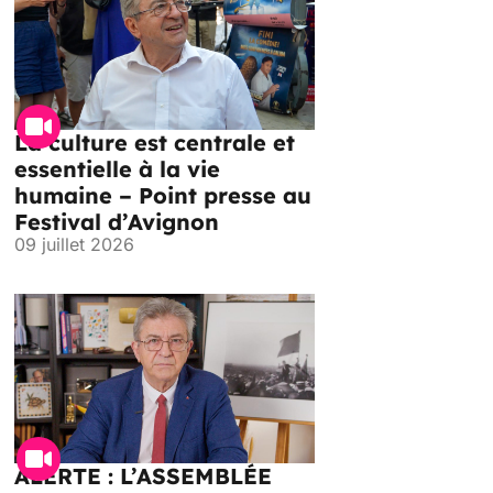
La culture est centrale et
essentielle à la vie
humaine – Point presse au
Festival d’Avignon
09 juillet 2026
ALERTE : L’ASSEMBLÉE