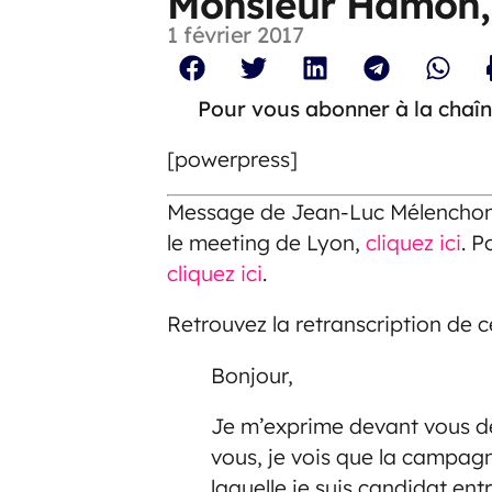
Monsieur Hamon, 
1 février 2017
Pour vous abonner à la chaîn
[powerpress]
Message de Jean-Luc Mélenchon 
le meeting de Lyon,
cliquez ici
. P
cliquez ici
.
Retrouvez la retranscription de c
Bonjour,
Je m’exprime devant vous d
vous, je vois que la campagn
laquelle je suis candidat en