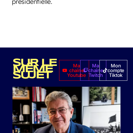
présidentielle.
SUR LE
Ma
Ma
Mon
MÊME
chaîne
chaîne
compte
SUJET
Youtube
Twitch
Tiktok