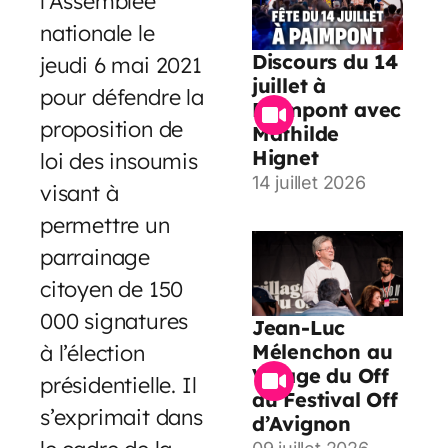
l’Assemblée
nationale le
Discours du 14
jeudi 6 mai 2021
juillet à
pour défendre la
Paimpont avec
proposition de
Mathilde
Hignet
loi des insoumis
14 juillet 2026
visant à
permettre un
parrainage
citoyen de 150
000 signatures
Jean-Luc
à l’élection
Mélenchon au
Village du Off
présidentielle. Il
du Festival Off
s’exprimait dans
d’Avignon