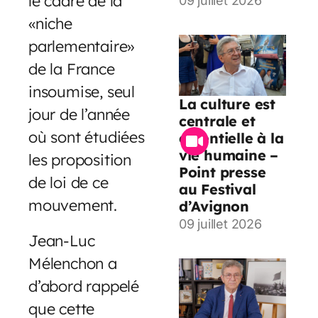
le cadre de la
09 juillet 2026
«niche
parlementaire»
de la France
insoumise, seul
La culture est
jour de l’année
centrale et
où sont étudiées
essentielle à la
vie humaine –
les proposition
Point presse
de loi de ce
au Festival
mouvement.
d’Avignon
09 juillet 2026
Jean-Luc
Mélenchon a
d’abord rappelé
que cette