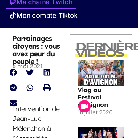
Ma chaîne Twitch
Mon compte Tiktok
Parrainages
citoyens : vous
DERNIÈR
VIDEOS
avez peur du
peuple !
6 mai 2021
Vlog au
Festival
d’Avignon
Intervention de
16 juillet 2026
Jean-Luc
Mélenchon à