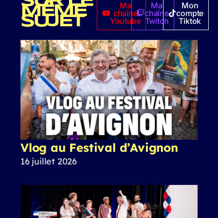
SUR LE
Ma
Ma
Mon
MÊME
chaîne
chaîne
compte
SUJET
Youtube
Twitch
Tiktok
Vlog au Festival d’Avignon
16 juillet 2026