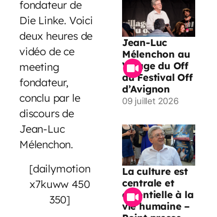
fondateur de
Die Linke. Voici
deux heures de
Jean-Luc
vidéo de ce
Mélenchon au
Village du Off
meeting
du Festival Off
fondateur,
d’Avignon
conclu par le
09 juillet 2026
discours de
Jean-Luc
Mélenchon.
[dailymotion
La culture est
centrale et
x7kuww 450
essentielle à la
350]
vie humaine –