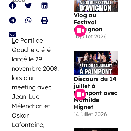
Vlog au
Festival
d’Avignon
16 juillet 2026
L
e Parti de
Gauche a été
lancé le 29
novembre 2008,
lors d'un
Discours du 14
juillet à
meeting avec
Paimpont avec
Jean-Luc
Mathilde
Mélenchon et
Hignet
Oskar
14 juillet 2026
Lafontaine,