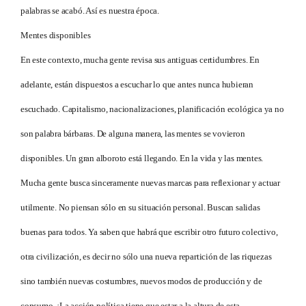
palabras se acabó. Así es nuestra época.
Mentes disponibles
En este contexto, mucha gente revisa sus antiguas certidumbres. En
adelante, están dispuestos a escuchar lo que antes nunca hubieran
escuchado. Capitalismo, nacionalizaciones, planificación ecológica ya no
son palabra bárbaras. De alguna manera, las mentes se vovieron
disponibles. Un gran alboroto está llegando. En la vida y las mentes.
Mucha gente busca sinceramente nuevas marcas para reflexionar y actuar
utilmente. No piensan sólo en su situación personal. Buscan salidas
buenas para todos. Ya saben que habrá que escribir otro futuro colectivo,
otra civilización, es decir no sólo una nueva repartición de las riquezas
sino también nuevas costumbres, nuevos modos de producción y de
consumo. ¡La acción política tiene que estar a la altura de esta