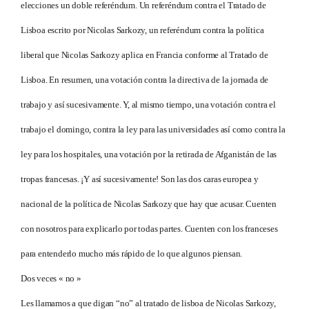
elecciones un doble referéndum. Un referéndum contra el Tratado de
Lisboa escrito por Nicolas Sarkozy, un referéndum contra la política
liberal que Nicolas Sarkozy aplica en Francia conforme al Tratado de
Lisboa. En resumen, una votación contra la directiva de la jornada de
trabajo y así sucesivamente. Y, al mismo tiempo, una votación contra el
trabajo el domingo, contra la ley para las universidades así como contra la
ley para los hospitales, una votación por la retirada de Afganistán de las
tropas francesas. ¡Y así sucesivamente! Son las dos caras europea y
nacional de la política de Nicolas Sarkozy que hay que acusar. Cuenten
con nosotros para explicarlo por todas partes. Cuenten con los franceses
para entenderlo mucho más rápido de lo que algunos piensan.
Dos veces « no »
Les llamamos a que digan “no” al tratado de lisboa de Nicolas Sarkozy,