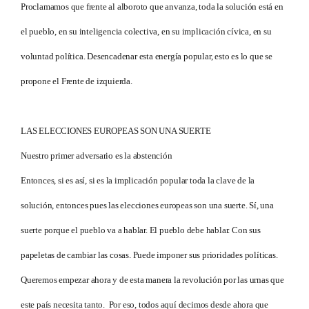
Proclamamos que frente al alboroto que anvanza, toda la solución está en
el pueblo, en su inteligencia colectiva, en su implicación cívica, en su
voluntad política. Desencadenar esta energía popular, esto es lo que se
propone el Frente de izquierda.
LAS ELECCIONES EUROPEAS SON UNA SUERTE
Nuestro primer adversario es la abstención
Entonces, si es así, si es la implicación popular toda la clave de la
solución, entonces pues las elecciones europeas son una suerte. Sí, una
suerte porque el pueblo va a hablar. El pueblo debe hablar. Con sus
papeletas de cambiar las cosas. Puede imponer sus prioridades políticas.
Queremos empezar ahora y de esta manera la revolución por las urnas que
este país necesita tanto. Por eso, todos aquí decimos desde ahora que