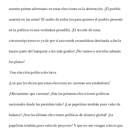
nuestro primer adversario en estas elecciones es la abstención. ¡El pueblo
ausente en las urnas! El sueño de todos los para quienes el pueblo presente
en la política es una verdadera pesadilla. ¡El recorte de estas
circunscripciones es ya de por sí una estafa escandalosa destinada a dar la
mayor parte del banquete a los más gordos! ¡No vamos a servirles además
los platos!
Una elección política decisiva
¡Los que les dicen que estas eleccione no cuentan son estafadores!
¡Obviamente que cuentan! ¡Son las primeras eleccciones políticas
nacionales desde las presidenciales! ¡Las papeletas tendrán pues valor de
balance! ¡Son las últimas elecciones políticas de alcance global! ¡La
papeletas tendrán pues valor de proyecto! Y que no me vengan a decir que