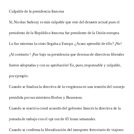
Culpable de la presidencia francesa
Sí, Nicolas Sarkozy es más culpable que otro del desastre actual pues el
presidente de la República francesa fue presidente de la Unión europea.
Lo fue mientras la crisis llegaba a Europa. ¿Acaso aprendió de ello? ¡No!
¡Al contrario ! ¡Fue bajo su presidencia que decenas de directivas liberales
fueron adoptadas y con su aprobación! Es, pues, responsable y culpable,
por ejemplo:
Cuando se finaliza la directiva de la vergüenza en una reunión del consejo
presidida por sus ministros Borloo y Bussereau.
Cuando se reactiva conel acuerdo del gobierno francés la directiva de la
jornada de trabajo con el opt out de 65 horas semanales.
Cuando se confirma la liberalización del transporte ferroviario de viajeros