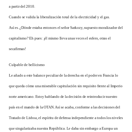
a partir del 2010.
Cuando se valida la liberalización total de la electricidad y el gas.
Así es. ¿Dónde estaba entonces el señor Sarkozy, supuesto moralizador del
capitalismo? Eh pues: ¡él mismo lleva unas veces el esfero, otras el
secafirmas!
Culpable de bellicismo
Le añado a este balance peculiar de la derecha en el poder en Francia lo
que queda cómo una miserable capitulación sin requisito frente al Imperio
norte americano. Estoy hablando de la decisión de reintroducir nuestro
país en el mando de la OTAN. Así se acaba, conforme a las decisiones del
Tratado de Lisboa, el espíritu de defensa independiente a todos los niveles
que singularizaba nuestra República. Le daba sin embargo a Europa un