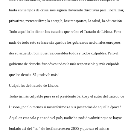
hasta en tiempos de crisis, nos siguen lloviendo directivas para liberalizar,
privatizar, mercantilizar, la energía, los transportes, la salud, la educación.
Todo aquello lo dictan los tratados que reúne el Tratado de Lisboa. Pero
nada de todo esto se hace sin que los los gobiernos nacionales europeos
dés su acuerdo. Son pues responsables todos y todos culpables. Pero el
gobierno de derecha francés es todavía más responsable y más culpable
que los demás. Sí ¡ todavía más !
Culpables del tratado de Lisboa
Todavía más culpable pues es el presidente Sarkozy el autor del tratado de
Lisboa, ¡por lo menos si nos referimos a sus jactancias de aquella época!
Aquí, en esta sala y en todo el país, nadie ha podido admitir que se hayan
burlado así del “no” de los franceses en 2005 y que sea el mismo