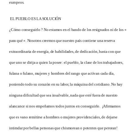
europeos.
EL PUEBLO ES LA SOLUCIÓN
¿Cómo conseguirlo ? No estamos en el bando de los resignados ni de los «
para qué ». Nosotros creemos que nuestro país contiene una reserva
extraordinaria de energía, de habilidades, de dedicación, basta con que
que uno se dirija a quien la posee: el pueblo, la clase de los trabajadores,
fulana o fulano, mujeres y hombres del rango que activan cada día,
poniendo todo su corazón en su labor, la máquina del cotidiano. No hay
ninguna dificultad que sea insalvable, nada que esté fuera de nuestro
alancance si nos empeñamos todos juntos en conseguirlo. ¡Afirmamos
que es vano remitirse a hombres o mujeres providenciales, de dejarse
intimdar por bellas personas que chismorean o potentes que peroran!