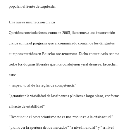
popular: el frente de izquierda.
Una nueva insurrección cívica
Queridos conciudadanos, como en 2005, llamamos a una insurrección
cívica contra el programa que el comunicado común de los dirigentes
europeos reunidos en Bruselas nos rememora. Dicho comunicado retoma
todos los dogmas liberales que nos condujeron ya al desastre. Escuchen
esto:
« respeto total de las reglas de competencia”
“garantizar la viabilidad de las finanzas públicas a largo plazo, conforme
al Pacto de estabilidad”
“Repetir que el proteccionismo no es una respuesta a la crisis actual”
“promover la apertura de los mercados” “a nivel mundial” y “ a nivel