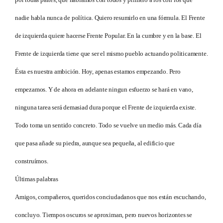
nadie habla nunca de política. Quiero resumirlo en una fórmula. El Frente
de izquierda quiere hacerse Frente Popular. En la cumbre y en la base. El
Frente de izquierda tiene que ser el mismo pueblo actuando politicamente.
Ésta es nuestra ambición. Hoy, apenas estamos empezando. Pero
empezamos. Y de ahora en adelante ningun esfuerzo se hará en vano,
ninguna tarea será demasiad dura porque el Frente de izquierda existe.
Todo toma un sentido concreto. Todo se vuelve un medio más. Cada día
que pasa añade su piedra, aunque sea pequeña, al edificio que
construímos.
Últimas palabras
Amigos, compañeros, queridos conciudadanos que nos están escuchando,
concluyo. Tiempos oscuros se aproximan, pero nuevos horizontes se