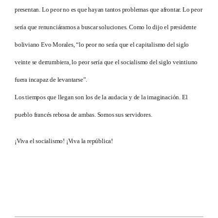
presentan. Lo peor no es que hayan tantos problemas que afrontar. Lo peor
sería que renunciáramos a buscar soluciones. Como lo dijo el presidente
boliviano Evo Morales, “lo peor no sería que el capitalismo del siglo
veinte se derrumbiera, lo peor sería que el socialismo del siglo veintiuno
fuera incapaz de levantarse”.
Los tiempos que llegan son los de la audacia y de la imaginación. El
pueblo francés rebosa de ambas. Somos sus servidores.
¡Viva el socialismo! ¡Viva la república!