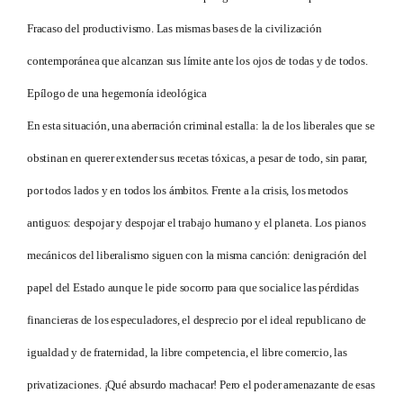
Fracaso del productivismo. Las mismas bases de la civilización
contemporánea que alcanzan sus límite ante los ojos de todas y de todos.
Epílogo de una hegemonía ideológica
En esta situación, una aberración criminal estalla: la de los liberales que se
obstinan en querer extender sus recetas tóxicas, a pesar de todo, sin parar,
por todos lados y en todos los ámbitos. Frente a la crisis, los metodos
antiguos: despojar y despojar el trabajo humano y el planeta. Los pianos
mecánicos del liberalismo siguen con la misma canción: denigración del
papel del Estado aunque le pide socorro para que socialice las pérdidas
financieras de los especuladores, el desprecio por el ideal republicano de
igualdad y de fraternidad, la libre competencia, el libre comercio, las
privatizaciones. ¡Qué absurdo machacar! Pero el poder amenazante de esas