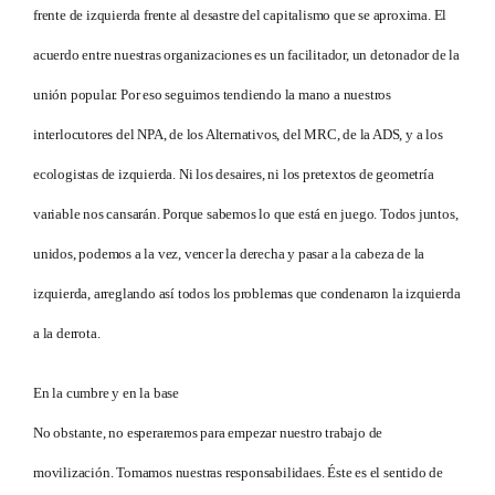
frente de izquierda frente al desastre del capitalismo que se aproxima. El
acuerdo entre nuestras organizaciones es un facilitador, un detonador de la
unión popular. Por eso seguimos tendiendo la mano a nuestros
interlocutores del NPA, de los Alternativos, del MRC, de la ADS, y a los
ecologistas de izquierda. Ni los desaires, ni los pretextos de geometría
variable nos cansarán. Porque sabemos lo que está en juego. Todos juntos,
unidos, podemos a la vez, vencer la derecha y pasar a la cabeza de la
izquierda, arreglando así todos los problemas que condenaron la izquierda
a la derrota.
En la cumbre y en la base
No obstante, no esperaremos para empezar nuestro trabajo de
movilización. Tomamos nuestras responsabilidaes. Éste es el sentido de