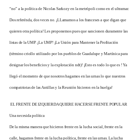
“no” a la política de Nicolas Sarkozy en la metrópoli como en el ultramar.
Dos referénda, dos veces no. ¡LLamamos a los franceses a que digan que
quieren otra política! Les proponemos pues que sancionen duramente las
listas de la UMP. ¡La UMP! ¡La Unión para Mantener la Profitación
(término criollo utilizado por los pueblos de Guadalupe y Martínica para
designar los beneficios y la explotación ndt)! ¡Esto es todo lo que es ! Ya
llegó el momento de que nosotros hagamos en las urnas lo que nuestros
compatriotas de las Antillas y la Reunión hicieron en la huelga!
EL FRENTE DE IZQUIERDA QUIERE HACERSE FRENTE POPULAR
Una necesida política
De la misma manera que hicieron frente en la lucha social, frente en la
calle, hagamos frente en la lucha política, frente en las urnas. La lucha