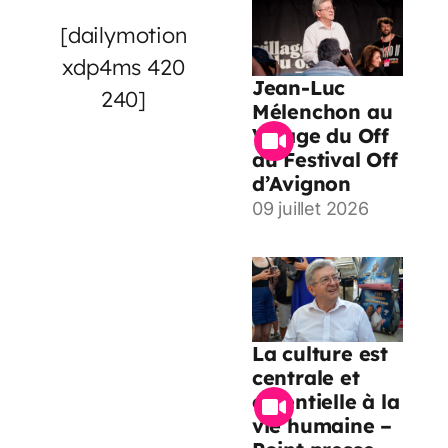
[dailymotion
xdp4ms 420
Jean-Luc
240]
Mélenchon au
Village du Off
du Festival Off
d’Avignon
09 juillet 2026
La culture est
centrale et
essentielle à la
vie humaine –