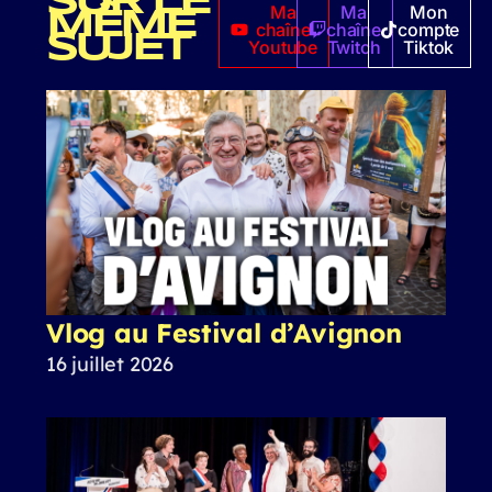
SUR LE
Ma
Ma
Mon
MÊME
chaîne
chaîne
compte
SUJET
Youtube
Twitch
Tiktok
Vlog au Festival d’Avignon
16 juillet 2026