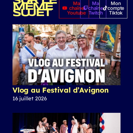
SUR LE
Ma
Ma
Mon
MÊME
chaîne
chaîne
compte
SUJET
Youtube
Twitch
Tiktok
Vlog au Festival d’Avignon
16 juillet 2026