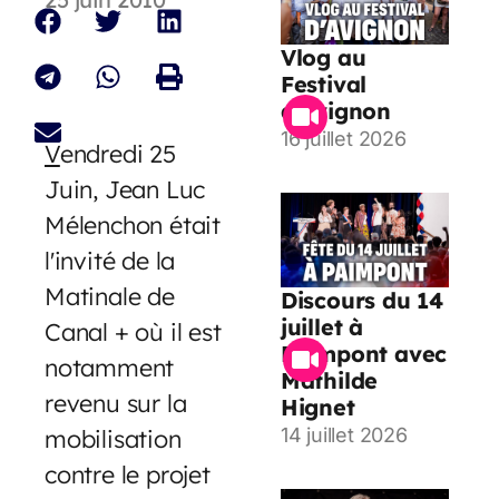
Vlog au
Festival
d’Avignon
16 juillet 2026
V
endredi 25
Juin, Jean Luc
Mélenchon était
l'invité de la
Matinale de
Discours du 14
juillet à
Canal + où il est
Paimpont avec
notamment
Mathilde
revenu sur la
Hignet
mobilisation
14 juillet 2026
contre le projet