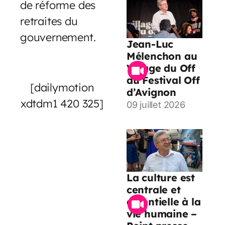
de réforme des
retraites du
gouvernement.
Jean-Luc
Mélenchon au
Village du Off
du Festival Off
[dailymotion
d’Avignon
xdtdm1 420 325]
09 juillet 2026
La culture est
centrale et
essentielle à la
vie humaine –