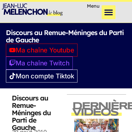
Menu
Discours au Remue-Méninges du Parti
de Gauche
Ma chaîne Youtube
Ma chaîne Twitch
Mon compte Tiktok
Discours au
Remue-
DERNIÈR
VIDEOS
Méninges du
Parti de
Gauche
29 août 2010