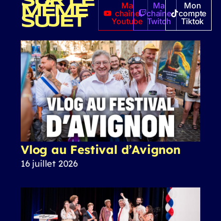
SUR LE
Ma
Ma
Mon
MÊME
chaîne
chaîne
compte
SUJET
Youtube
Twitch
Tiktok
Vlog au Festival d’Avignon
16 juillet 2026