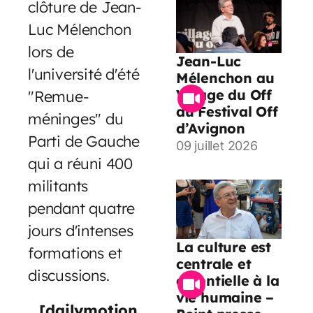
clôture de Jean-
Luc Mélenchon
lors de
Jean-Luc
l'université d'été
Mélenchon au
Village du Off
"Remue-
du Festival Off
méninges" du
d’Avignon
Parti de Gauche
09 juillet 2026
qui a réuni 400
militants
pendant quatre
jours d'intenses
La culture est
formations et
centrale et
discussions.
essentielle à la
vie humaine –
[dailymotion