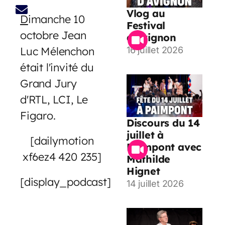
Vlog au
D
imanche 10
Festival
octobre Jean
d’Avignon
Luc Mélenchon
16 juillet 2026
était l'invité du
Grand Jury
d'RTL, LCI, Le
Figaro.
Discours du 14
juillet à
[dailymotion
Paimpont avec
xf6ez4 420 235]
Mathilde
Hignet
[display_podcast]
14 juillet 2026