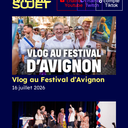
chaîne
chaîne
compte
SUJET
Youtube
Twitch
Tiktok
Vlog au Festival d’Avignon
16 juillet 2026