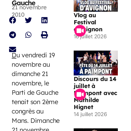
Gauche
21 novembre
2010
Vlog au
Festival
d’Avignon
16 juillet 2026
D
u vendredi 19
novembre au
dimanche 21
Discours du 14
novembre, le
juillet à
Parti de Gauche
Paimpont avec
Mathilde
tenait son 2ème
Hignet
congrès au
14 juillet 2026
Mans. Dimanche
21 novembre,