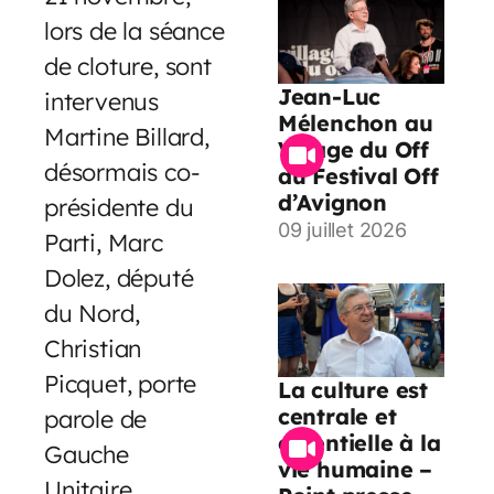
lors de la séance
de cloture, sont
Jean-Luc
intervenus
Mélenchon au
Martine Billard,
Village du Off
désormais co-
du Festival Off
d’Avignon
présidente du
09 juillet 2026
Parti, Marc
Dolez, député
du Nord,
Christian
Picquet, porte
La culture est
centrale et
parole de
essentielle à la
Gauche
vie humaine –
Unitaire,