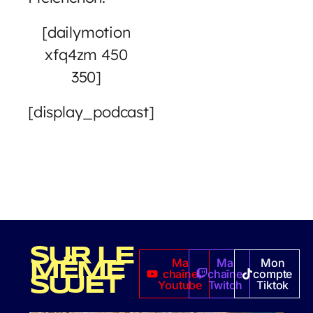
[dailymotion
xfq4zm 450
350]
[display_podcast]
SUR LE
Ma
Ma
Mon
MÊME
chaîne
chaîne
compte
SUJET
Youtube
Twitch
Tiktok