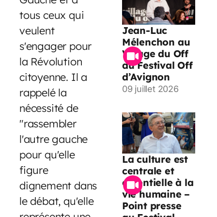
tous ceux qui
veulent
Jean-Luc
Mélenchon au
s'engager pour
Village du Off
la Révolution
du Festival Off
citoyenne. Il a
d’Avignon
09 juillet 2026
rappelé la
nécessité de
"rassembler
l'autre gauche
pour qu'elle
La culture est
figure
centrale et
essentielle à la
dignement dans
vie humaine –
le débat, qu'elle
Point presse
représente une