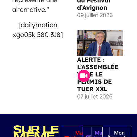
au Festival
d’Avignon
alternative."
09 juillet 2026
[dailymotion
xgo05k 580 318]
ALERTE :
L’ASSEMBLÉE
VOTE LE
PERMIS DE
TUER XXL
07 juillet 2026
SUR LE
Ma
Ma
Mon
MÊME