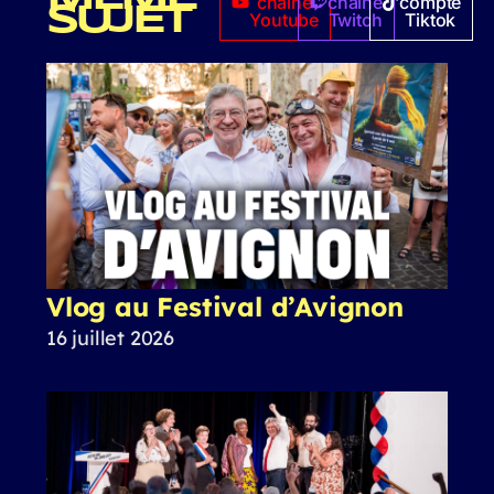
chaîne
chaîne
compte
SUJET
Youtube
Twitch
Tiktok
Vlog au Festival d’Avignon
16 juillet 2026