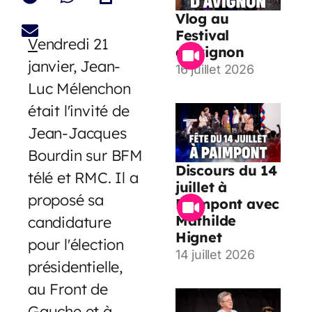
Vlog au
Festival
V
endredi 21
d’Avignon
janvier, Jean-
16 juillet 2026
Luc Mélenchon
était l'invité de
Jean-Jacques
Bourdin sur BFM
Discours du 14
télé et RMC. Il a
juillet à
proposé sa
Paimpont avec
Mathilde
candidature
Hignet
pour l'élection
14 juillet 2026
présidentielle,
au Front de
Gauche et à