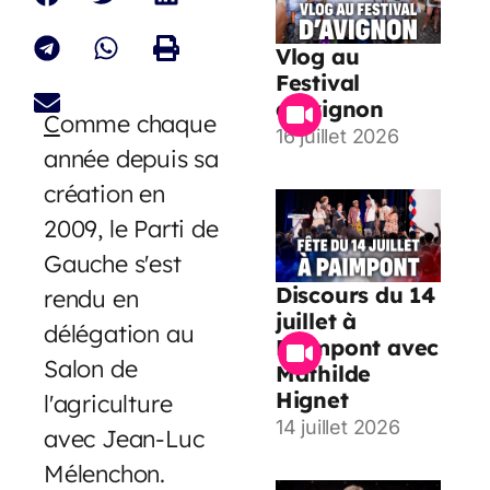
Vlog au
Festival
d’Avignon
C
omme chaque
16 juillet 2026
année depuis sa
création en
2009, le Parti de
Gauche s'est
Discours du 14
rendu en
juillet à
délégation au
Paimpont avec
Salon de
Mathilde
Hignet
l'agriculture
14 juillet 2026
avec Jean-Luc
Mélenchon.