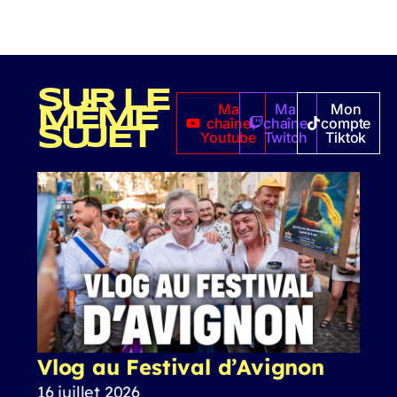
SUR LE
Ma
Ma
Mon
MÊME
chaîne
chaîne
compte
SUJET
Youtube
Twitch
Tiktok
Vlog au Festival d’Avignon
16 juillet 2026