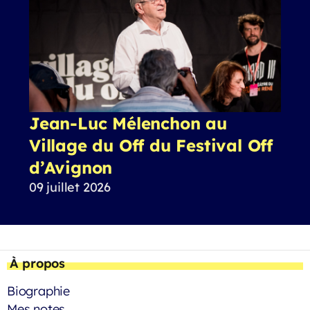
Jean-Luc Mélenchon au
Village du Off du Festival Off
d’Avignon
09 juillet 2026
À propos
Biographie
Mes notes