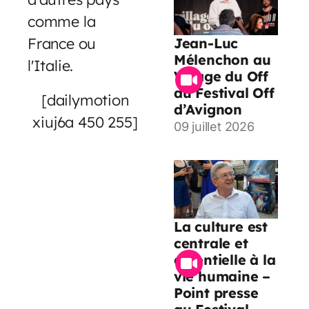
comme la
France ou
Jean-Luc
Mélenchon au
l'Italie.
Village du Off
du Festival Off
[dailymotion
d’Avignon
xiuj6a 450 255]
09 juillet 2026
La culture est
centrale et
essentielle à la
vie humaine –
Point presse