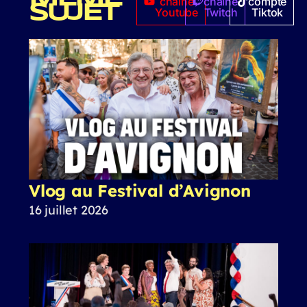
chaîne
chaîne
compte
SUJET
Youtube
Twitch
Tiktok
Vlog au Festival d’Avignon
16 juillet 2026