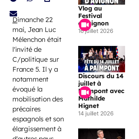
Vlog au
Festival
D
imanche 22
d’Avignon
mai, Jean Luc
16 juillet 2026
Mélenchon était
l'invité de
C/politique sur
France 5. Il y a
Discours du 14
notamment
juillet à
évoqué la
Paimpont avec
Mathilde
mobilisation des
Hignet
précaires
14 juillet 2026
espagnols et son
élargissement à
d'autres pays