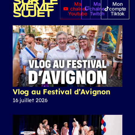
SUR LE
Ma
Ma
Mon
MÊME
chaîne
chaîne
compte
SUJET
Youtube
Twitch
Tiktok
Vlog au Festival d’Avignon
16 juillet 2026