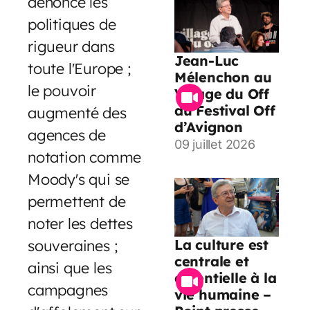
dénoncé les
politiques de
rigueur dans
Jean-Luc
toute l'Europe ;
Mélenchon au
le pouvoir
Village du Off
du Festival Off
augmenté des
d’Avignon
agences de
09 juillet 2026
notation comme
Moody's qui se
permettent de
noter les dettes
souveraines ;
La culture est
centrale et
ainsi que les
essentielle à la
campagnes
vie humaine –