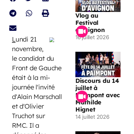
Vlog au
Festival
d’Avignon
16 juillet 2026
L
undi 21
novembre,
le candidat du
Front de Gauche
était à la mi-
Discours du 14
journée l'invité
juillet à
Paimpont avec
d'Alain Marschall
Mathilde
et d'Olivier
Hignet
Truchot sur
14 juillet 2026
RMC. Il a