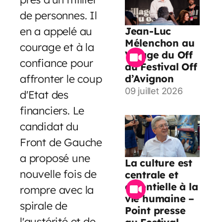
de personnes. Il
en a appelé au
Jean-Luc
Mélenchon au
courage et à la
Village du Off
confiance pour
du Festival Off
affronter le coup
d’Avignon
09 juillet 2026
d'Etat des
financiers. Le
candidat du
Front de Gauche
a proposé une
La culture est
nouvelle fois de
centrale et
essentielle à la
rompre avec la
vie humaine –
spirale de
Point presse
l'austérité et de