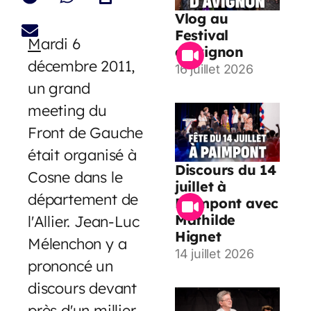
Vlog au
Festival
M
ardi 6
d’Avignon
décembre 2011,
16 juillet 2026
un grand
meeting du
Front de Gauche
était organisé à
Discours du 14
Cosne dans le
juillet à
département de
Paimpont avec
Mathilde
l'Allier. Jean-Luc
Hignet
Mélenchon y a
14 juillet 2026
prononcé un
discours devant
près d'un millier