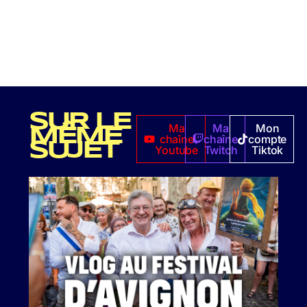
SUR LE
Ma
Ma
Mon
MÊME
chaîne
chaîne
compte
SUJET
Youtube
Twitch
Tiktok