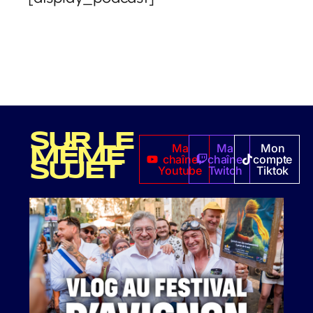
SUR LE
Ma
Ma
Mon
MÊME
chaîne
chaîne
compte
SUJET
Youtube
Twitch
Tiktok