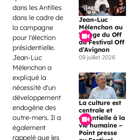
dans les Antilles
dans le cadre de
Jean-Luc
la campagne
Mélenchon au
Village du Off
pour l'élection
du Festival Off
présidentielle.
d’Avignon
Jean-Luc
09 juillet 2026
Mélenchon a
expliqué la
nécessité d'un
développement
La culture est
endogène des
centrale et
outre-mers. Il a
essentielle à la
vie humaine –
également
Point presse
rappelé que les