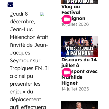
Vlog au
Festival
J
eudi 8
d’Avignon
décembre,
16 juillet 2026
Jean-Luc
Mélenchon était
l'invité de Jean-
Jacques
Discours du 14
Seymour sur
juillet à
Tropiques FM. Il
Paimpont avec
a ainsi pu
Mathilde
Hignet
présenter les
14 juillet 2026
enjeux du
déplacement
qu'il effectuera