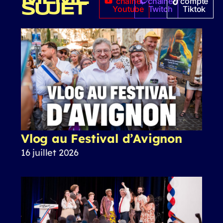
chaîne
chaîne
compte
SUJET
Youtube
Twitch
Tiktok
Vlog au Festival d’Avignon
16 juillet 2026