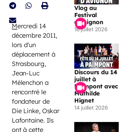
Vlog au
Festival
d’Avignon
M
ercredi 14
16 juillet 2026
décembre 2011,
lors d'un
déplacement à
Strasbourg,
Discours du 14
Jean-Luc
juillet à
Mélenchon a
Paimpont avec
rencontré le
Mathilde
Hignet
fondateur de
14 juillet 2026
Die Linke, Oskar
Lafontaine. Ils
ont à cette