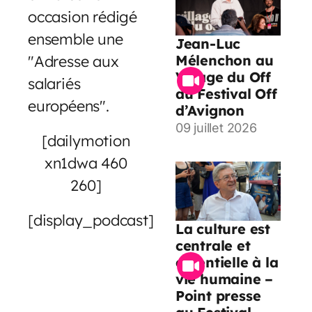
occasion rédigé
ensemble une
Jean-Luc
"Adresse aux
Mélenchon au
Village du Off
salariés
du Festival Off
européens".
d’Avignon
09 juillet 2026
[dailymotion
xn1dwa 460
260]
[display_podcast]
La culture est
centrale et
essentielle à la
vie humaine –
Point presse