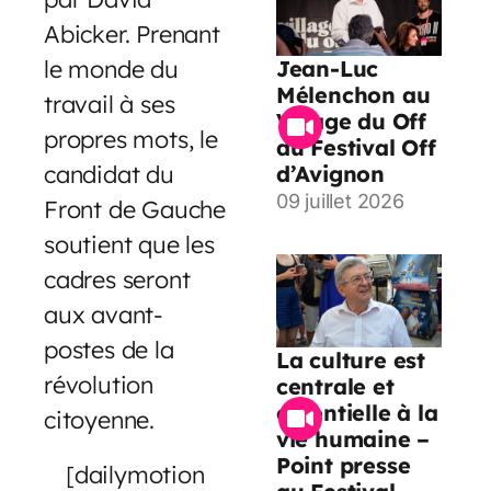
Abicker. Prenant
le monde du
Jean-Luc
Mélenchon au
travail à ses
Village du Off
propres mots, le
du Festival Off
candidat du
d’Avignon
09 juillet 2026
Front de Gauche
soutient que les
cadres seront
aux avant-
postes de la
La culture est
révolution
centrale et
essentielle à la
citoyenne.
vie humaine –
Point presse
[dailymotion