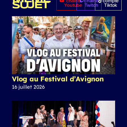
chaîne
chaîne
compte
SUJET
Youtube
Twitch
Tiktok
Vlog au Festival d’Avignon
16 juillet 2026