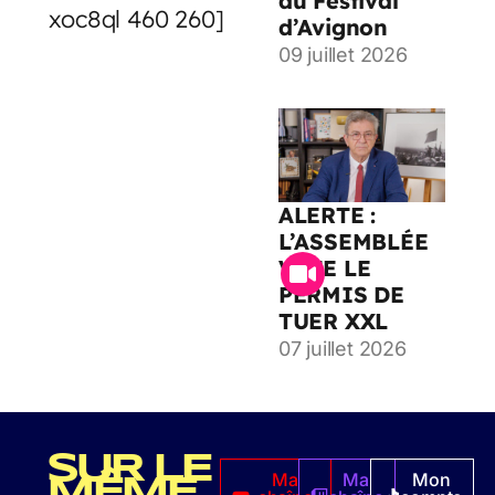
au Festival
xoc8ql 460 260]
d’Avignon
09 juillet 2026
ALERTE :
L’ASSEMBLÉE
VOTE LE
PERMIS DE
TUER XXL
07 juillet 2026
SUR LE
Ma
Ma
Mon
MÊME