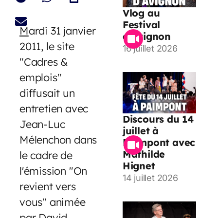
Vlog au
Festival
M
ardi 31 janvier
d’Avignon
2011, le site
16 juillet 2026
"Cadres &
emplois"
diffusait un
entretien avec
Discours du 14
Jean-Luc
juillet à
Mélenchon dans
Paimpont avec
Mathilde
le cadre de
Hignet
l'émission "On
14 juillet 2026
revient vers
vous" animée
par David