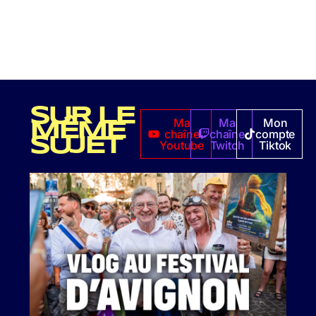
SUR LE
Ma
Ma
Mon
MÊME
chaîne
chaîne
compte
SUJET
Youtube
Twitch
Tiktok