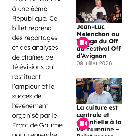
à une 6ème
République. Ce
Jean-Luc
billet reprend
Mélenchon au
des reportages
Village du Off
et des analyses
du Festival Off
d’Avignon
de chaînes de
09 juillet 2026
télévisions qui
restituent
l'ampleur et le
succès de
l'événement
La culture est
centrale et
organisé par le
essentielle à la
Front de Gauche
vie humaine –
pour reprendre