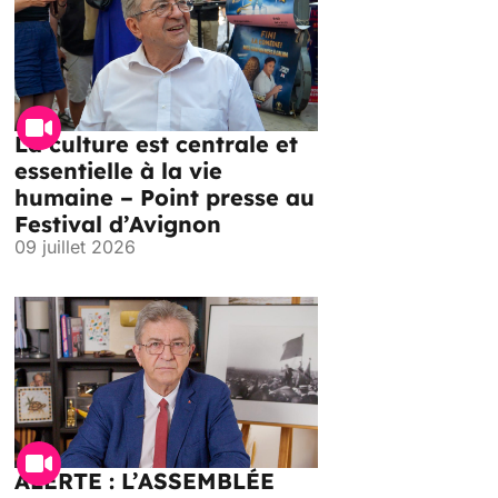
La culture est centrale et
essentielle à la vie
humaine – Point presse au
Festival d’Avignon
09 juillet 2026
ALERTE : L’ASSEMBLÉE