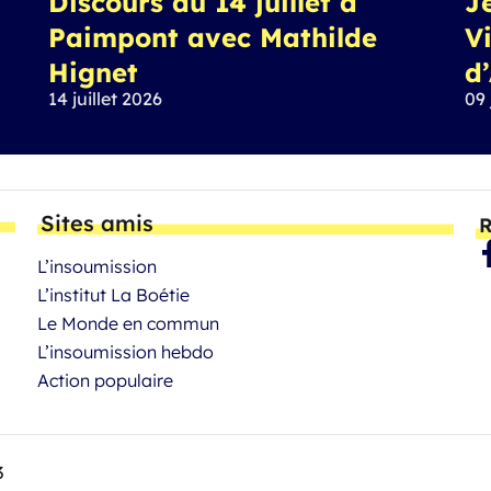
Discours du 14 juillet à
J
Paimpont avec Mathilde
Vi
Hignet
d
14 juillet 2026
09 
Sites amis
R
L’insoumission
L’institut La Boétie
Le Monde en commun
L’insoumission hebdo
Action populaire
3