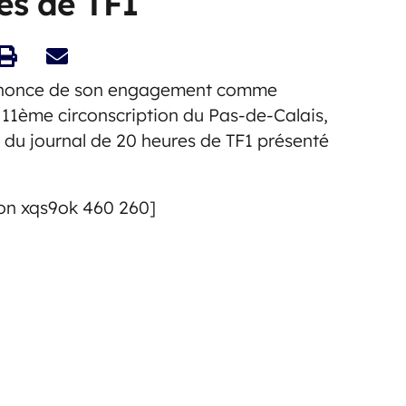
es de TF1
'annonce de son engagement comme
a 11ème circonscription du Pas-de-Calais,
é du journal de 20 heures de TF1 présenté
on xqs9ok 460 260]