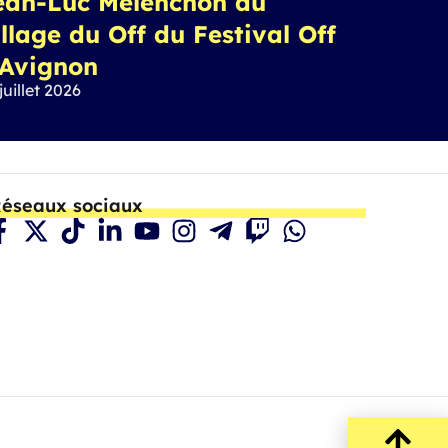
ean-Luc Mélenchon au
llage du Off du Festival Off
’Avignon
juillet 2026
éseaux sociaux