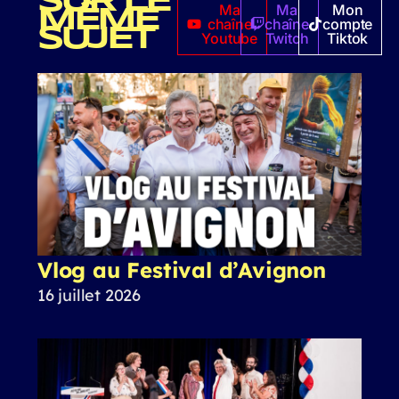
SUR LE
Ma
Ma
Mon
MÊME
chaîne
chaîne
compte
SUJET
Youtube
Twitch
Tiktok
Vlog au Festival d’Avignon
16 juillet 2026