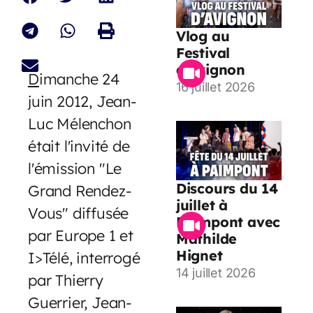
Vlog au
Festival
d’Avignon
D
imanche 24
16 juillet 2026
juin 2012, Jean-
Luc Mélenchon
était l'invité de
l'émission "Le
Discours du 14
Grand Rendez-
juillet à
Vous" diffusée
Paimpont avec
par Europe 1 et
Mathilde
Hignet
I>Télé, interrogé
14 juillet 2026
par Thierry
Guerrier, Jean-