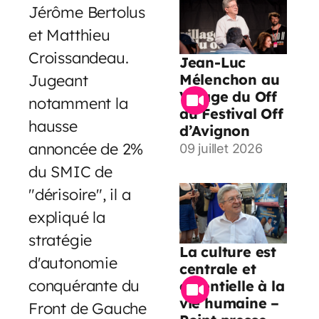
Jérôme Bertolus
et Matthieu
Croissandeau.
Jean-Luc
Jugeant
Mélenchon au
Village du Off
notamment la
du Festival Off
hausse
d’Avignon
annoncée de 2%
09 juillet 2026
du SMIC de
"dérisoire", il a
expliqué la
stratégie
La culture est
d'autonomie
centrale et
conquérante du
essentielle à la
vie humaine –
Front de Gauche