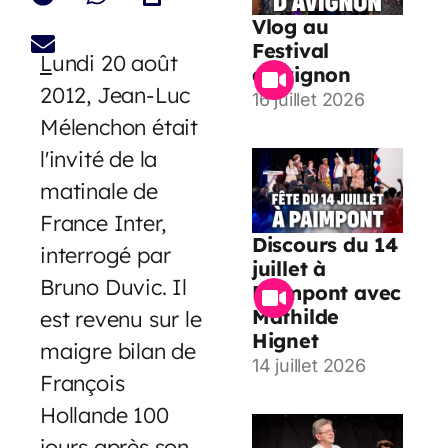
Vlog au
Festival
L
undi 20 août
d’Avignon
2012, Jean-Luc
16 juillet 2026
Mélenchon était
l'invité de la
matinale de
France Inter,
Discours du 14
interrogé par
juillet à
Bruno Duvic. Il
Paimpont avec
Mathilde
est revenu sur le
Hignet
maigre bilan de
14 juillet 2026
François
Hollande 100
jours après son