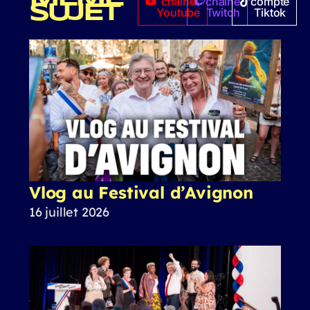
chaîne
chaîne
compte
SUJET
Youtube
Twitch
Tiktok
Vlog au Festival d’Avignon
16 juillet 2026