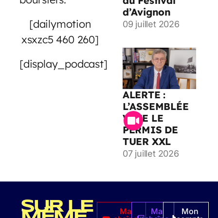
au Festival
d’Avignon
[dailymotion
09 juillet 2026
xsxzc5 460 260]
[display_podcast]
ALERTE :
L’ASSEMBLÉE
VOTE LE
PERMIS DE
TUER XXL
07 juillet 2026
SUR LE
Ma
Ma
Mon
MÊME