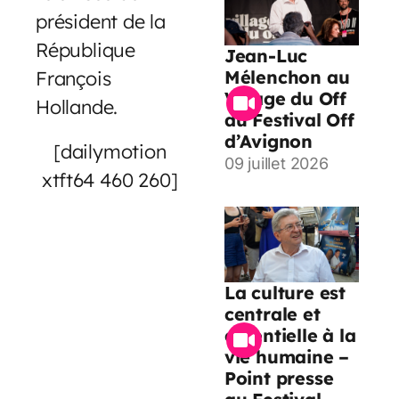
président de la
République
Jean-Luc
François
Mélenchon au
Village du Off
Hollande.
du Festival Off
d’Avignon
[dailymotion
09 juillet 2026
xtft64 460 260]
La culture est
centrale et
essentielle à la
vie humaine –
Point presse