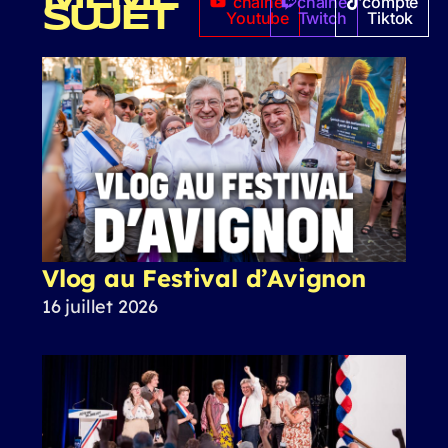
chaîne
chaîne
compte
SUJET
Youtube
Twitch
Tiktok
Vlog au Festival d’Avignon
16 juillet 2026