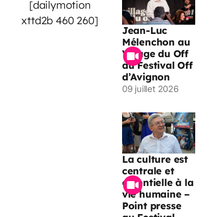
[dailymotion
xttd2b 460 260]
Jean-Luc
Mélenchon au
Village du Off
du Festival Off
d’Avignon
09 juillet 2026
La culture est
centrale et
essentielle à la
vie humaine –
Point presse