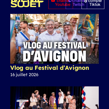
chaîne
chaîne
compte
SUJET
Youtube
Twitch
Tiktok
Vlog au Festival d’Avignon
16 juillet 2026