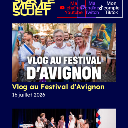
SUR LE
Ma
Ma
Mon
MÊME
chaîne
chaîne
compte
SUJET
Youtube
Twitch
Tiktok
Vlog au Festival d’Avignon
16 juillet 2026