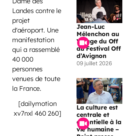
Dame des
Landes contre le
projet
Jean-Luc
d'aéroport. Une
Mélenchon au
manifestation
Village du Off
du Festival Off
qui a rassemblé
d’Avignon
40 000
09 juillet 2026
personnes
venues de toute
la France.
[dailymotion
La culture est
xv7nxl 460 260]
centrale et
essentielle à la
vie humaine –