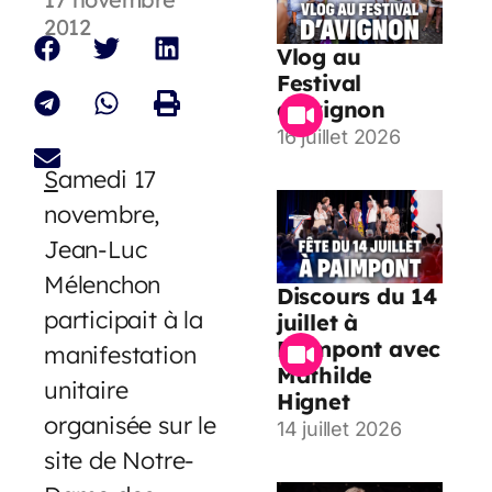
2012
Vlog au
Festival
d’Avignon
16 juillet 2026
S
amedi 17
novembre,
Jean-Luc
Mélenchon
Discours du 14
participait à la
juillet à
Paimpont avec
manifestation
Mathilde
unitaire
Hignet
organisée sur le
14 juillet 2026
site de Notre-