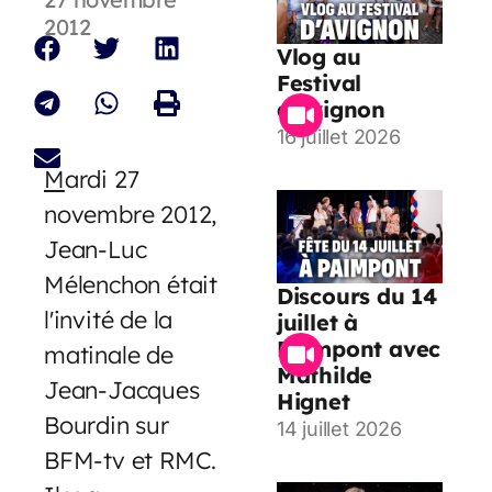
2012
Vlog au
Festival
d’Avignon
16 juillet 2026
M
ardi 27
novembre 2012,
Jean-Luc
Mélenchon était
Discours du 14
l'invité de la
juillet à
Paimpont avec
matinale de
Mathilde
Jean-Jacques
Hignet
Bourdin sur
14 juillet 2026
BFM-tv et RMC.