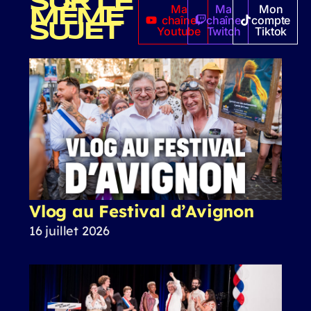
SUR LE
Ma
Ma
Mon
MÊME
chaîne
chaîne
compte
SUJET
Youtube
Twitch
Tiktok
Vlog au Festival d’Avignon
16 juillet 2026