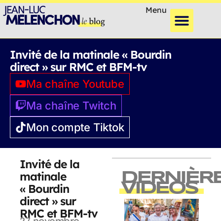
Menu
Invité de la matinale « Bourdin
direct » sur RMC et BFM-tv
Ma chaîne Youtube
Ma chaîne Twitch
Mon compte Tiktok
Invité de la
matinale
DERNIÈR
VIDEOS
« Bourdin
direct » sur
RMC et BFM-tv
27 novembre