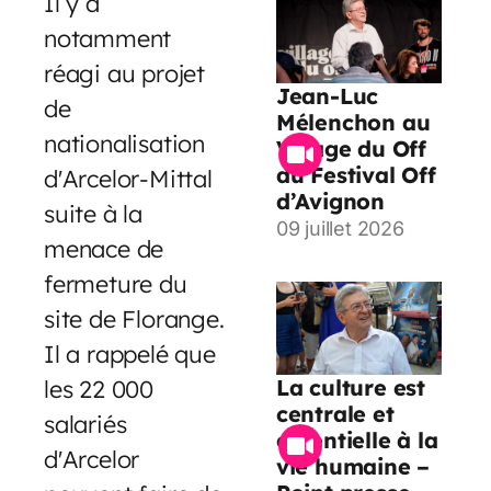
Il y a
notamment
réagi au projet
Jean-Luc
de
Mélenchon au
nationalisation
Village du Off
du Festival Off
d'Arcelor-Mittal
d’Avignon
suite à la
09 juillet 2026
menace de
fermeture du
site de Florange.
Il a rappelé que
les 22 000
La culture est
centrale et
salariés
essentielle à la
d'Arcelor
vie humaine –