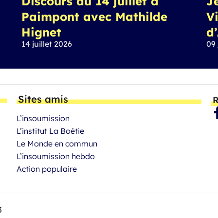
Discours du 14 juillet à
J
Paimpont avec Mathilde
Vi
Hignet
d
14 juillet 2026
09 
Sites amis
R
L’insoumission
L’institut La Boétie
Le Monde en commun
L’insoumission hebdo
Action populaire
3