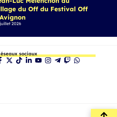
ean-Luc Mélenchon au
llage du Off du Festival Off
’Avignon
juillet 2026
éseaux sociaux