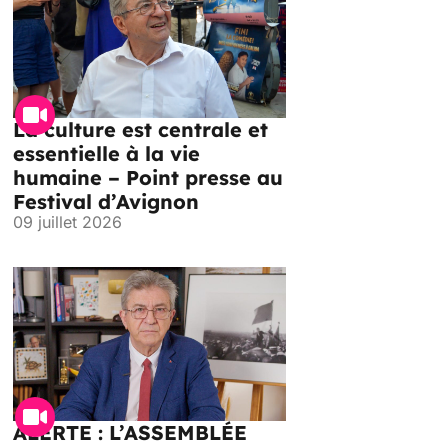
La culture est centrale et
essentielle à la vie
humaine – Point presse au
Festival d’Avignon
09 juillet 2026
ALERTE : L’ASSEMBLÉE