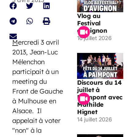
Vlog au
Festival
d’Avignon
16 juillet 2026
M
ercredi 3 avril
2013, Jean-Luc
Mélenchon
participait à un
meeting du
Discours du 14
juillet à
Front de Gauche
Paimpont avec
à Mulhouse en
Mathilde
Alsace. Il
Hignet
appelait à voter
14 juillet 2026
"non" à la