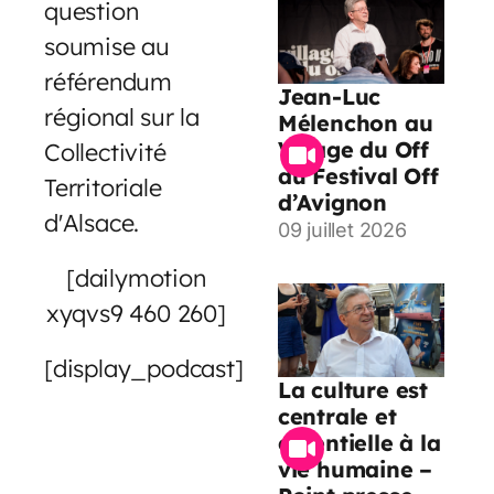
question
soumise au
référendum
Jean-Luc
régional sur la
Mélenchon au
Village du Off
Collectivité
du Festival Off
Territoriale
d’Avignon
d'Alsace.
09 juillet 2026
[dailymotion
xyqvs9 460 260]
[display_podcast]
La culture est
centrale et
essentielle à la
vie humaine –