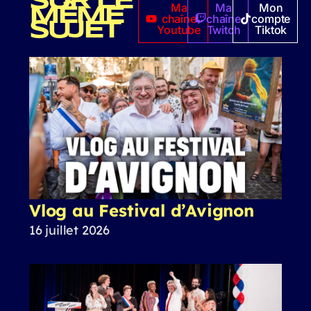
SUR LE
Ma
Ma
Mon
MÊME
chaîne
chaîne
compte
SUJET
Youtube
Twitch
Tiktok
Vlog au Festival d’Avignon
16 juillet 2026