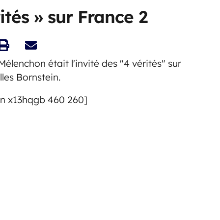
ités » sur France 2
élenchon était l'invité des "4 vérités" sur
lles Bornstein.
on x13hqgb 460 260]