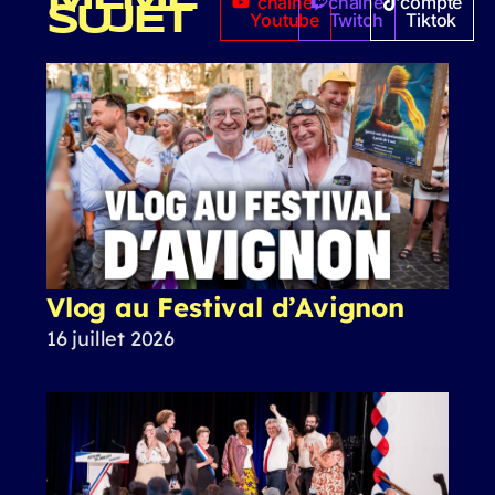
chaîne
chaîne
compte
SUJET
Youtube
Twitch
Tiktok
Vlog au Festival d’Avignon
16 juillet 2026