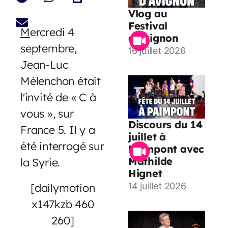
Vlog au
Festival
M
ercredi 4
d’Avignon
septembre,
16 juillet 2026
Jean-Luc
Mélenchon était
l'invité de « C à
vous », sur
Discours du 14
France 5. Il y a
juillet à
été interrogé sur
Paimpont avec
Mathilde
la Syrie.
Hignet
[dailymotion
14 juillet 2026
x147kzb 460
260]