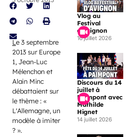
Vlog au
Festival
d’Avignon
16 juillet 2026
L
e 3 septembre
2013 sur Europe
1, Jean-Luc
Mélenchon et
Alain Minc
Discours du 14
juillet à
débattaient sur
Paimpont avec
le thème : «
Mathilde
L'Allemagne, un
Hignet
modèle à imiter
14 juillet 2026
? ».