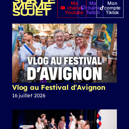
SUR LE
Ma
Ma
Mon
MÊME
chaîne
chaîne
compte
SUJET
Youtube
Twitch
Tiktok
Vlog au Festival d’Avignon
16 juillet 2026