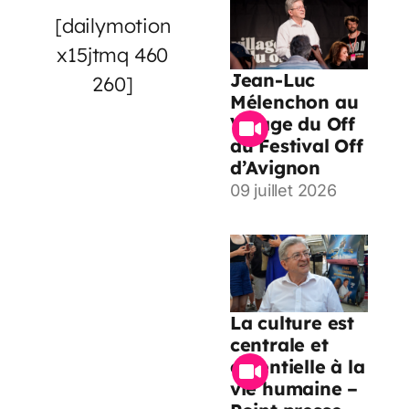
[dailymotion
x15jtmq 460
Jean-Luc
260]
Mélenchon au
Village du Off
du Festival Off
d’Avignon
09 juillet 2026
La culture est
centrale et
essentielle à la
vie humaine –