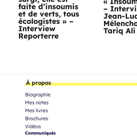
« Insoum
faite d’insoumis
– Interv
et de verts, tous
Jean-Lu
écologistes » –
Mélench
Interview
Tariq Ali
Reporterre
À propos
Biographie
Mes notes
Mes livres
Brochures
Vidéos
Communiqués