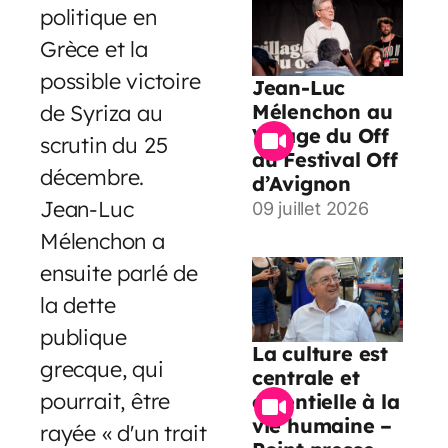
politique en
Grèce et la
possible victoire
Jean-Luc
de Syriza au
Mélenchon au
Village du Off
scrutin du 25
du Festival Off
décembre.
d’Avignon
Jean-Luc
09 juillet 2026
Mélenchon a
ensuite parlé de
la dette
publique
La culture est
grecque, qui
centrale et
pourrait, être
essentielle à la
vie humaine –
rayée « d'un trait