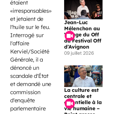
étaient
«irresponsables»
et jetaient de
Jean-Luc
l'huile sur le feu.
Mélenchon au
Village du Off
Interrogé sur
du Festival Off
l'affaire
d’Avignon
Kerviel/Société
09 juillet 2026
Générale, il a
dénoncé un
scandale d'État
et demandé une
La culture est
commission
centrale et
d'enquête
essentielle à la
parlementaire
vie humaine –