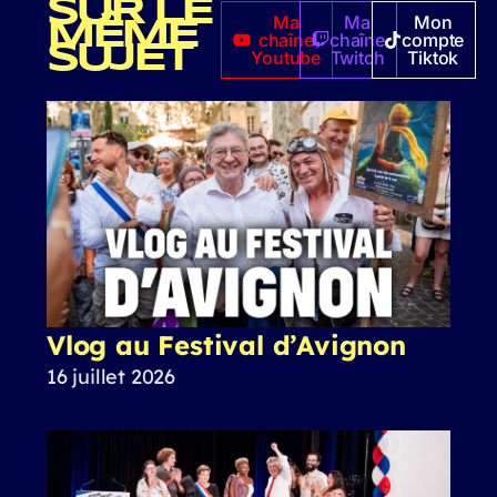
SUR LE
Ma
Ma
Mon
MÊME
chaîne
chaîne
compte
SUJET
Youtube
Twitch
Tiktok
Vlog au Festival d’Avignon
16 juillet 2026