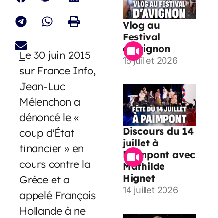
Vlog au
Festival
d’Avignon
L
e 30 juin 2015
16 juillet 2026
sur France Info,
Jean-Luc
Mélenchon a
dénoncé le «
Discours du 14
coup d'État
juillet à
financier » en
Paimpont avec
cours contre la
Mathilde
Hignet
Grèce et a
14 juillet 2026
appelé François
Hollande à ne