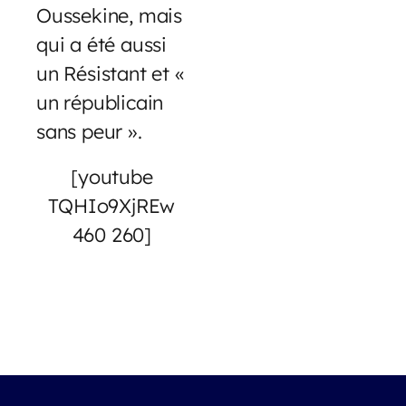
Oussekine, mais
qui a été aussi
un Résistant et «
un républicain
sans peur ».
[youtube
TQHIo9XjREw
460 260]