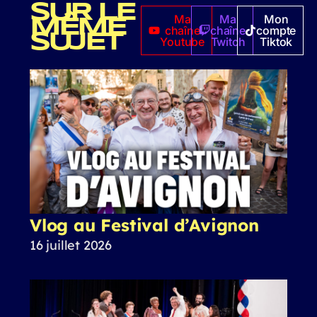
SUR LE
Ma
Ma
Mon
MÊME
chaîne
chaîne
compte
SUJET
Youtube
Twitch
Tiktok
Vlog au Festival d’Avignon
16 juillet 2026