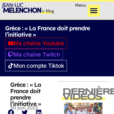
Menu
Grèce : « La France doit prendre
l’initiative »
Ma chaîne Youtube
Ma chaîne Twitch
Mon compte Tiktok
Grèce : « La
France doit
DERNIÈR
VIDEOS
prendre
l’initiative »
30 juin 2015