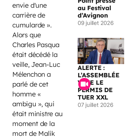
Point presse
envie d'une
au Festival
carrière de
d’Avignon
09 juillet 2026
cumularde ».
Alors que
Charles Pasqua
était décédé la
veille, Jean-Luc
ALERTE :
Mélenchon a
L’ASSEMBLÉE
VOTE LE
parlé de cet
PERMIS DE
homme «
TUER XXL
ambigu », qui
07 juillet 2026
était ministre au
moment de la
mort de Malik