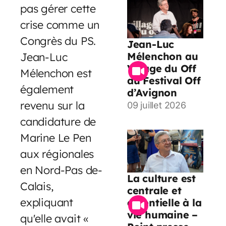
pas gérer cette
crise comme un
Congrès du PS.
Jean-Luc
Jean-Luc
Mélenchon au
Village du Off
Mélenchon est
du Festival Off
également
d’Avignon
revenu sur la
09 juillet 2026
candidature de
Marine Le Pen
aux régionales
en Nord-Pas de-
La culture est
Calais,
centrale et
expliquant
essentielle à la
vie humaine –
qu'elle avait «