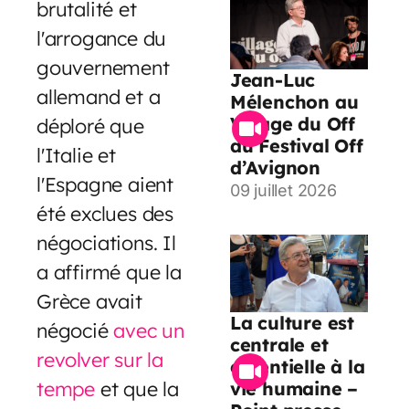
brutalité et
l'arrogance du
gouvernement
Jean-Luc
allemand et a
Mélenchon au
Village du Off
déploré que
du Festival Off
l'Italie et
d’Avignon
l'Espagne aient
09 juillet 2026
été exclues des
négociations. Il
a affirmé que la
Grèce avait
La culture est
négocié
avec un
centrale et
revolver sur la
essentielle à la
tempe
et que la
vie humaine –