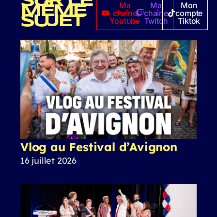
SUR LE
Ma
Ma
Mon
MÊME
chaîne
chaîne
compte
SUJET
Youtube
Twitch
Tiktok
Vlog au Festival d’Avignon
16 juillet 2026