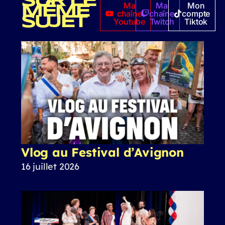
SUR LE
Ma
Ma
Mon
MÊME
chaîne
chaîne
compte
SUJET
Youtube
Twitch
Tiktok
Vlog au Festival d’Avignon
16 juillet 2026