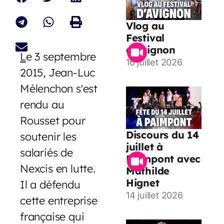
Vlog au
Festival
d’Avignon
L
e 3 septembre
16 juillet 2026
2015, Jean-Luc
Mélenchon s'est
rendu au
Rousset pour
Discours du 14
soutenir les
juillet à
salariés de
Paimpont avec
Nexcis en lutte.
Mathilde
Hignet
Il a défendu
14 juillet 2026
cette entreprise
française qui