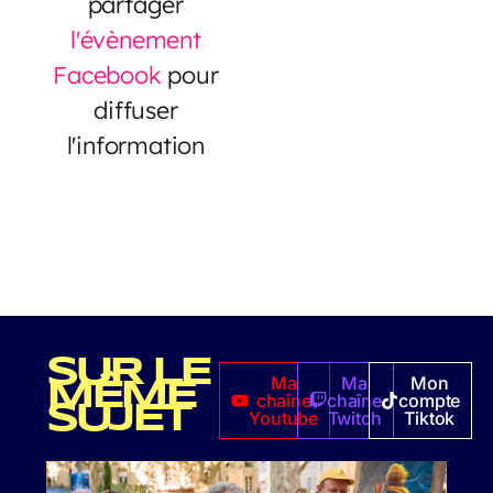
partager
l'évènement
Facebook
pour
diffuser
l'information
SUR LE
Ma
Ma
Mon
MÊME
chaîne
chaîne
compte
SUJET
Youtube
Twitch
Tiktok