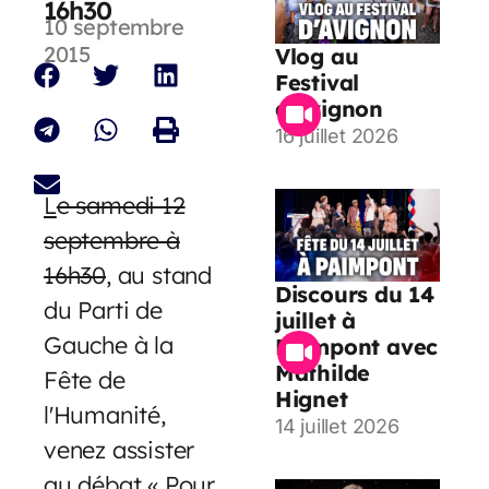
16h30
10 septembre
2015
Vlog au
Festival
d’Avignon
16 juillet 2026
L
e samedi 12
septembre à
16h30
, au stand
Discours du 14
du Parti de
juillet à
Gauche à la
Paimpont avec
Mathilde
Fête de
Hignet
l'Humanité,
14 juillet 2026
venez assister
au débat « Pour