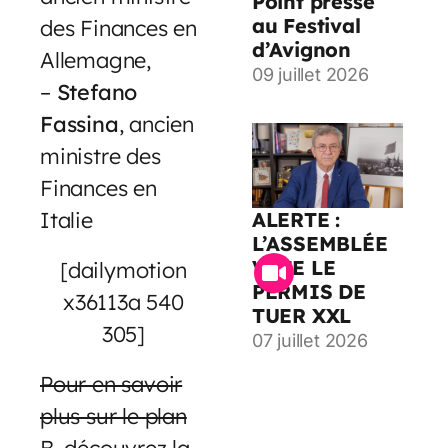
Point presse
au Festival
des Finances en
d’Avignon
Allemagne,
09 juillet 2026
–
Stefano
Fassina
, ancien
ministre des
Finances en
Italie
ALERTE :
L’ASSEMBLÉE
VOTE LE
[dailymotion
PERMIS DE
x36113a 540
TUER XXL
305]
07 juillet 2026
Pour en savoir
plus sur le plan
B
, découvrez la