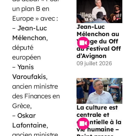
un plan B en
Europe » avec :
Jean-Luc
–
Jean-Luc
Mélenchon au
Mélenchon
,
Village du Off
député
du Festival Off
d’Avignon
européen
09 juillet 2026
–
Yanis
Varoufakis
,
ancien ministre
des Finances en
Grèce,
La culture est
centrale et
–
Oskar
essentielle à la
Lafontaine
,
vie humaine –
ancien ministre