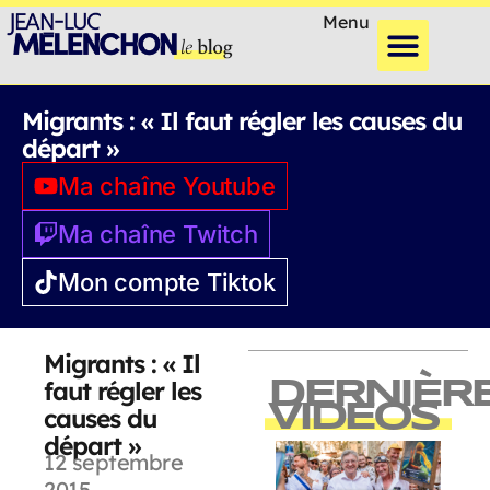
Menu
Migrants : « Il faut régler les causes du
départ »
Ma chaîne Youtube
Ma chaîne Twitch
Mon compte Tiktok
Migrants : « Il
faut régler les
DERNIÈR
VIDEOS
causes du
départ »
12 septembre
2015