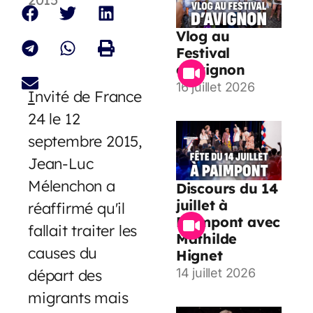
Vlog au
Festival
d’Avignon
16 juillet 2026
I
nvité de France
24 le 12
septembre 2015,
Jean-Luc
Mélenchon a
Discours du 14
juillet à
réaffirmé qu'il
Paimpont avec
fallait traiter les
Mathilde
causes du
Hignet
départ des
14 juillet 2026
migrants mais