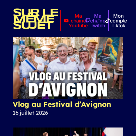
SUR LE
Ma
Ma
Mon
MÊME
chaîne
chaîne
compte
SUJET
Youtube
Twitch
Tiktok
Vlog au Festival d’Avignon
16 juillet 2026