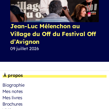
Jean-Luc Mélenchon au
Village du Off du Festival Off
d’Avignon
09 juillet 2026
À propos
Biographie
Mes notes
Mes livres
Brochures