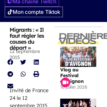
Ma chaîne Twitch
Mon compte Tiktok
Migrants : « Il
faut régler les
DERNIÈR
VIDEOS
causes du
départ »
12 septembre
2015
Vlog au
Festival
d’Avignon
16 juillet 2026
Invité de France
24 le 12
septembre 2015,