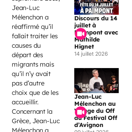
Jean-Luc
Mélenchon a
Discours du 14
juillet à
réaffirmé qu’il
Paimpont avec
fallait traiter les
Mathilde
causes du
Hignet
départ des
14 juillet 2026
migrants mais
qu’il n’y avait
pas d’autre
choix que de les
Jean-Luc
accueillir.
Mélenchon au
Village du Off
Concernant la
du Festival Off
Grèce, Jean-Luc
d’Avignon
Mélenchon a