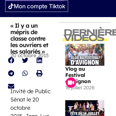
Mon compte Tiktok
« Il y a un
mépris de
DERNIÈR
VIDEOS
classe contre
les ouvriers et
les salariés »
20 octobre 2015
Vlog au
Festival
d’Avignon
16 juillet 2026
Invité de Public
Sénat le 20
octobre
2015, Jean-Luc