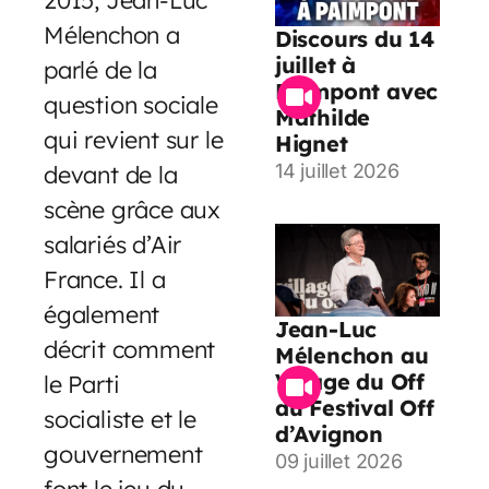
Mélenchon a
Discours du 14
juillet à
parlé de la
Paimpont avec
question sociale
Mathilde
qui revient sur le
Hignet
devant de la
14 juillet 2026
scène grâce aux
salariés d’Air
France. Il a
également
Jean-Luc
décrit comment
Mélenchon au
Village du Off
le Parti
du Festival Off
socialiste et le
d’Avignon
gouvernement
09 juillet 2026
font le jeu du