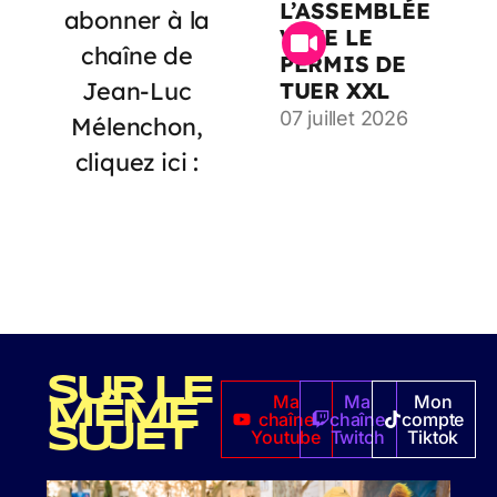
L’ASSEMBLÉE
abonner à la
VOTE LE
chaîne de
PERMIS DE
Jean-Luc
TUER XXL
07 juillet 2026
Mélenchon,
cliquez ici :
SUR LE
Ma
Ma
Mon
MÊME
chaîne
chaîne
compte
SUJET
Youtube
Twitch
Tiktok