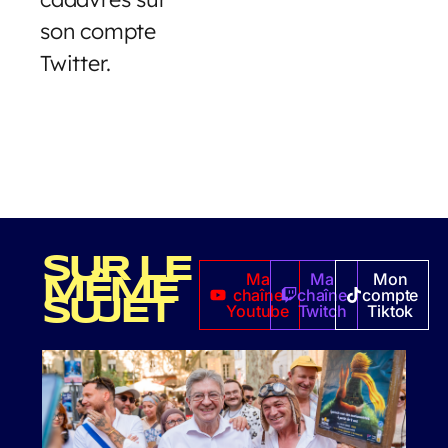
son compte
Twitter.
SUR LE
Ma
Ma
Mon
MÊME
chaîne
chaîne
compte
SUJET
Youtube
Twitch
Tiktok