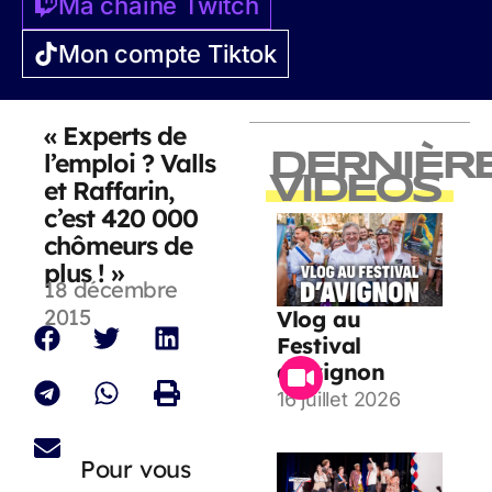
Ma chaîne Twitch
Mon compte Tiktok
« Experts de
l’emploi ? Valls
DERNIÈR
VIDEOS
et Raffarin,
c’est 420 000
chômeurs de
plus ! »
18 décembre
2015
Vlog au
Festival
d’Avignon
16 juillet 2026
Pour vous