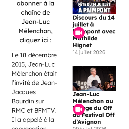
abonner à la
chaîne de
Discours du 14
Jean-Luc
juillet à
Mélenchon,
Paimpont avec
Mathilde
cliquez ici :
Hignet
14 juillet 2026
Le 18 décembre
2015, Jean-Luc
Mélenchon était
l’invité de Jean-
Jacques
Jean-Luc
Bourdin sur
Mélenchon au
Village du Off
RMC et BFMTV.
du Festival Off
Il a appelé à la
d’Avignon
convocation
09 juillet 2026