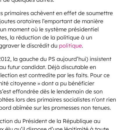
es primaires achèvent en effet de soumettre
 joutes oratoires l’emportant de manière
 A un moment où le système présidentiel
s, la réduction de la politique à un
ggraver le discrédit du
politique
.
012, la gauche du PS aujourd’hui) insistent
 au futur candidat. Déjà discutable en
élection est contredite par les faits. Pour ce
imité citoyenne » dont a pu bénéficier
 s’est effondrée dès le lendemain de son
oltées lors des primaires socialistes n’ont rien
d’abord abîmée sur les promesses non tenues.
lection du Président de la République au
x élu qu’il dispose d’une légitimité à toute