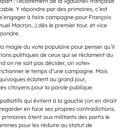
art : l’éclatement de la «gauche» française
cable. Y répondre par des primaires, c’est
s’engager à faire campagne pour François
uel Macron…) dès le premier tour, et vice
épondre.
la magie du vote populaire pour penser qu’il
tions politiques de ceux qui se réclament du
d on ne sait pas décider, on vote»
, fonctionner le temps d’une campagne. Mais
quivoques éclatent au grand jour,
es citoyens pour la parole publique.
lliatifs qui évitent à la gauche (on en dirait
 regarder en face ses propres contradictions.
s primaires ôtent aux militants des partis le
rammes pour les réduire au statut de