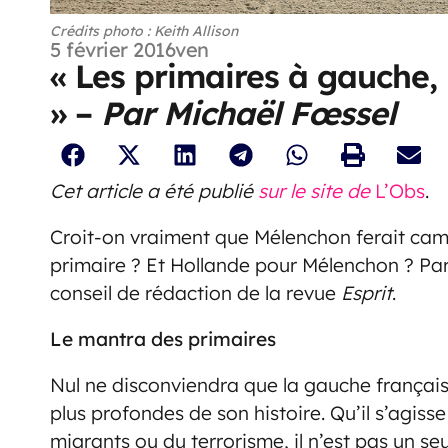
Crédits photo : Keith Allison
5 février 2016
ven
« Les primaires à gauche,
» –
Par Michaël Fœssel
Cet article a été publié
sur le site de
L’Obs
.
Croit-on vraiment que Mélenchon ferait camp
primaire ? Et Hollande pour Mélenchon ? Pa
conseil de rédaction de la revue
Esprit
.
Le mantra des primaires
Nul ne disconviendra que la gauche française
plus profondes de son histoire. Qu’il s’agiss
migrants ou du terrorisme, il n’est pas un s