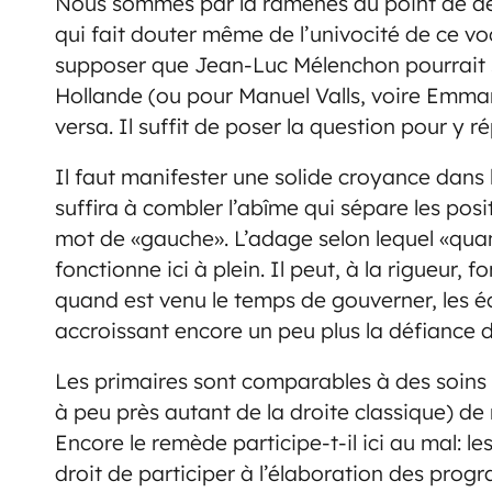
Nous sommes par là ramenés au point de dép
qui fait douter même de l’univocité de ce vo
supposer que Jean-Luc Mélenchon pourrait 
Hollande (ou pour Manuel Valls, voire Emman
versa. Il suffit de poser la question pour y r
Il faut manifester une solide croyance dans 
suffira à combler l’abîme qui sépare les posi
mot de «gauche». L’adage selon lequel «quan
fonctionne ici à plein. Il peut, à la rigueur
quand est venu le temps de gouverner, les é
accroissant encore un peu plus la défiance d
Les primaires sont comparables à des soins pa
à peu près autant de la droite classique) de
Encore le remède participe-t-il ici au mal: le
droit de participer à l’élaboration des prog