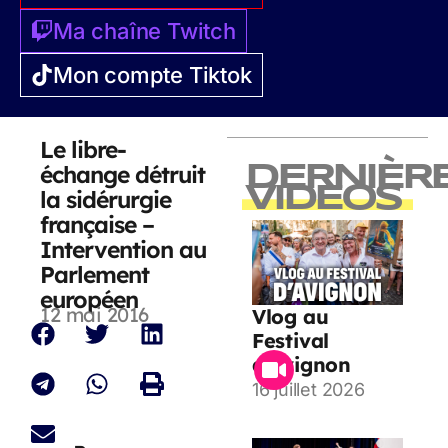
Ma chaîne Twitch
Mon compte Tiktok
Le libre-
échange détruit
DERNIÈR
VIDEOS
la sidérurgie
française –
Intervention au
Parlement
européen
12 mai 2016
Vlog au
Festival
d’Avignon
16 juillet 2026