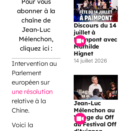
Pour vous
abonner à la
chaîne de
Discours du 14
Jean-Luc
juillet à
Mélenchon,
Paimpont avec
Mathilde
cliquez ici :
Hignet
14 juillet 2026
Intervention au
Parlement
européen sur
une résolution
relative à la
Jean-Luc
Chine.
Mélenchon au
Village du Off
du Festival Off
Voici la