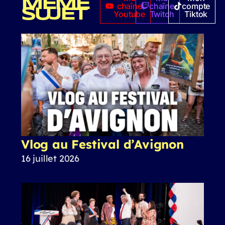
MÊME
chaîne
chaîne
compte
SUJET
Youtube
Twitch
Tiktok
Vlog au Festival d’Avignon
16 juillet 2026