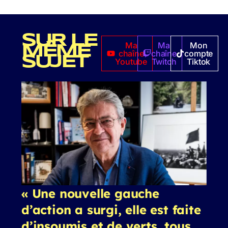
SUR LE
Ma
Ma
Mon
MÊME
chaîne
chaîne
compte
SUJET
Youtube
Twitch
Tiktok
« Une nouvelle gauche
d’action a surgi, elle est faite
d’insoumis et de verts, tous