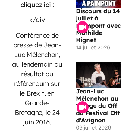
cliquez ici :
Discours du 14
juillet à
</div
Paimpont avec
Mathilde
Conférence de
Hignet
presse de Jean-
14 juillet 2026
Luc Mélenchon,
au lendemain du
résultat du
référendum sur
Jean-Luc
le Brexit, en
Mélenchon au
Grande-
Village du Off
Bretagne, le 24
du Festival Off
d’Avignon
juin 2016.
09 juillet 2026