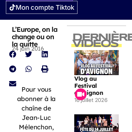
Mon compte Tiktok
L’Europe, on la
change ou on
DERNIÈR
VIDEOS
la quitte
24 juin 2016
Vlog au
Festival
Pour vous
d’Avignon
abonner à la
16 juillet 2026
chaîne de
Jean-Luc
Mélenchon,