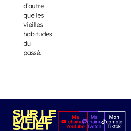
d’autre
que les
vieilles
habitudes
du
passé.
SUR LE
Ma
Ma
Mon
MÊME
chaîne
chaîne
compte
SUJET
Youtube
Twitch
Tiktok