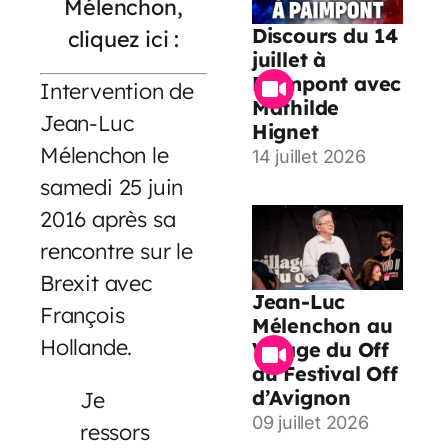
Mélenchon,
Discours du 14
cliquez ici :
juillet à
Paimpont avec
Intervention de
Mathilde
Jean-Luc
Hignet
Mélenchon le
14 juillet 2026
samedi 25 juin
2016 après sa
rencontre sur le
Brexit avec
Jean-Luc
François
Mélenchon au
Hollande.
Village du Off
du Festival Off
d’Avignon
Je
09 juillet 2026
ressors