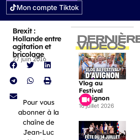
Mon compte Tiktok
Brexit :
Hollande entre
DERNIÈR
VIDEOS
agitation et
bricolage
27 juin 2016
Vlog au
Festival
d’Avignon
Pour vous
16 juillet 2026
abonner à la
chaîne de
Jean-Luc