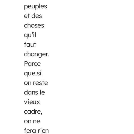
peuples
et des
choses
qu’il
faut
changer.
Parce
que si
on reste
dans le
vieux
cadre,
on ne
fera rien