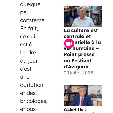
quelque
peu
consterné.
En fait,
La culture est
ce qui
centrale et
essentielle à la
est à
vie humaine –
l’ordre
Point presse
du jour
au Festival
d’Avignon
c’est
09 juillet 2026
une
agitation
et des
bricolages,
et pas
ALERTE :