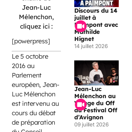
Jean-Luc
Discours du 14
Mélenchon,
juillet à
Paimpont avec
cliquez ici :
Mathilde
Hignet
[powerpress]
14 juillet 2026
Le 5 octobre
2016 au
Parlement
européen, Jean-
Jean-Luc
Luc Mélenchon
Mélenchon au
est intervenu au
Village du Off
du Festival Off
cours du débat
d’Avignon
de préparation
09 juillet 2026
du Conseil