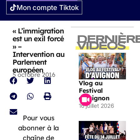
Mon compte Tiktok
« L’immigration
est un exil forcé
DERNIÈR
VIDEOS
» –
Intervention au
Parlement
européen
5 octobre 2016
Vlog au
Festival
d’Avignon
16 juillet 2026
Pour vous
abonner à la
chaîne de