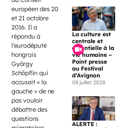
européen des 20
et 21 octobre
2016. Il a
La culture est
répondu à
centrale et
l’eurodéputé
essentielle à la
hongrois
vie humaine –
Point presse
György
au Festival
Schöpflin qui
d’Avignon
accusait « la
09 juillet 2026
gauche » de ne
pas vouloir
débattre des
questions
ALERTE :
migratoires.