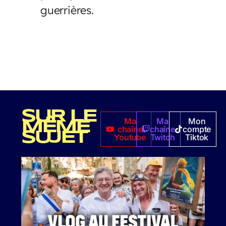
guerrières.
SUR LE
Ma
Ma
Mon
MÊME
chaîne
chaîne
compte
SUJET
Youtube
Twitch
Tiktok