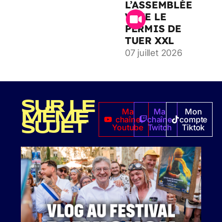
L’ASSEMBLÉE
VOTE LE
PERMIS DE
TUER XXL
07 juillet 2026
SUR LE
Ma
Ma
Mon
MÊME
chaîne
chaîne
compte
SUJET
Youtube
Twitch
Tiktok