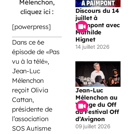
Mélenchon,
Discours du 14
cliquez ici :
juillet à
Paimpont avec
[powerpress]
Mathilde
Hignet
Dans ce 6e
14 juillet 2026
épisode de «Pas
vu à la télé»,
Jean-Luc
Mélenchon
reçoit Olivia
Jean-Luc
Mélenchon au
Cattan,
Village du Off
présidente de
du Festival Off
l’association
d’Avignon
09 juillet 2026
SOS Autisme