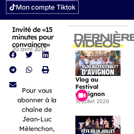
Mon compte Tiktok
Invité de «15
minutes pour
DERNIÈR
VIDEOS
convaincre»
20 avril 2017
Vlog au
Festival
Pour vous
d’Avignon
abonner à la
16 juillet 2026
chaîne de
Jean-Luc
Mélenchon,