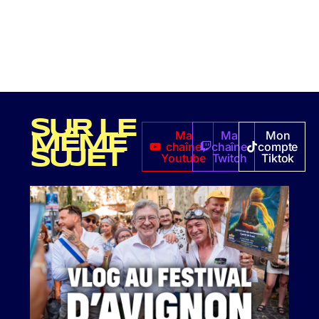
SUR LE
Ma
Ma
Mon
MÊME
chaîne
chaîne
compte
SUJET
Youtube
Twitch
Tiktok