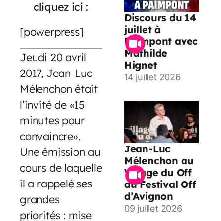
cliquez ici :
Discours du 14
juillet à
[powerpress]
Paimpont avec
Mathilde
Jeudi 20 avril
Hignet
2017, Jean-Luc
14 juillet 2026
Mélenchon était
l’invité de «15
minutes pour
convaincre».
Jean-Luc
Une émission au
Mélenchon au
cours de laquelle
Village du Off
il a rappelé ses
du Festival Off
d’Avignon
grandes
09 juillet 2026
priorités : mise