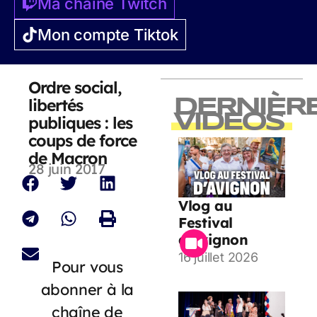
Ma chaîne Twitch
Mon compte Tiktok
Ordre social,
libertés
DERNIÈR
VIDEOS
publiques : les
coups de force
de Macron
28 juin 2017
Vlog au
Festival
d’Avignon
16 juillet 2026
Pour vous
abonner à la
chaîne de