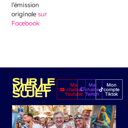
l’émission
originale
sur
Facebook
SUR LE
Ma
Ma
Mon
MÊME
chaîne
chaîne
compte
SUJET
Youtube
Twitch
Tiktok