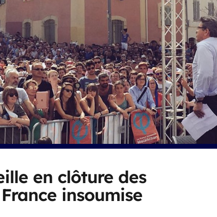
ille en clôture des
 France insoumise